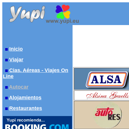
Inicio
Viajar
Cias. Aéreas - Viajes On
Line
Autocar
Alojamientos
Restaurantes