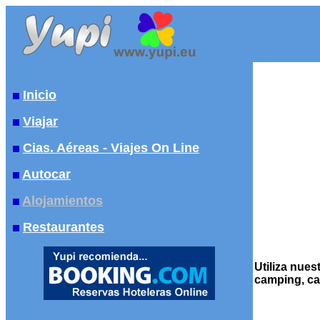
Inicio
Viajar
Cias. Aéreas - Viajes On Line
Autocar
Alojamientos
Restaurantes
Utiliza nue
camping, cas