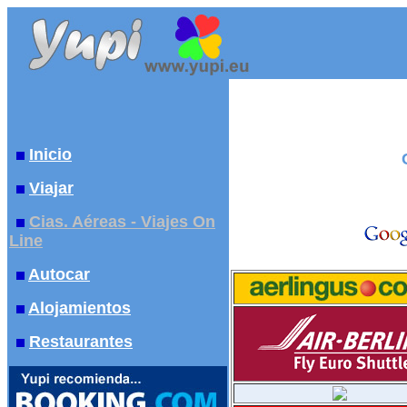
Inicio
Viajar
Cias. Aéreas - Viajes On
Line
Autocar
Alojamientos
Restaurantes