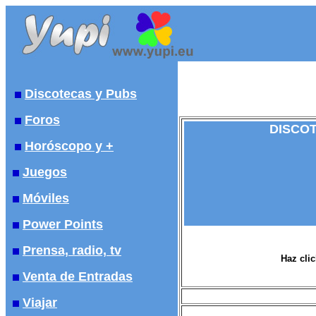
Discotecas y Pubs
Foros
DISCOT
Horóscopo y +
Juegos
Móviles
Power Points
Prensa, radio, tv
Haz clic
Venta de Entradas
Viajar