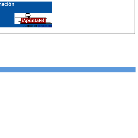
rmación
Alojado en
egrupos.net