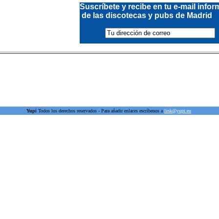
Suscríbete y recibe en tu e-mail info
de las discotecas y pubs de Madrid
Yupi
Todos los derechos reservados -
Para añadir enlaces escríbenos a
link@yupi.eu