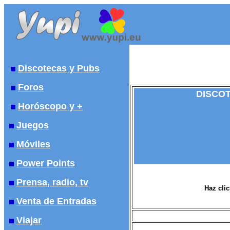
Discotecas y Pubs
Foros
DISCOT
Horóscopo y +
Juegos
Móviles
Power Points
Prensa, radio, tv
Haz clic
Venta de Entradas
Viajar