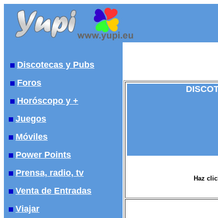
Discotecas y Pubs
Foros
DISCOT
Horóscopo y +
Juegos
Móviles
Power Points
Prensa, radio, tv
Haz clic
Venta de Entradas
Viajar