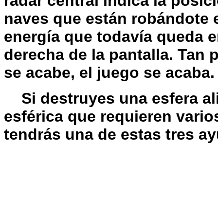
radar central indica la posi
naves que están robándote e
energía que todavía queda en
derecha de la pantalla. Tan 
se acabe, el juego se acaba.
Si destruyes una esfera al
esférica que requieren vario
tendrás una de estas tres a
W=Tu láser se recargará más 
S=Tu tanque se moverá mucho
E=Esto recargará la energía de